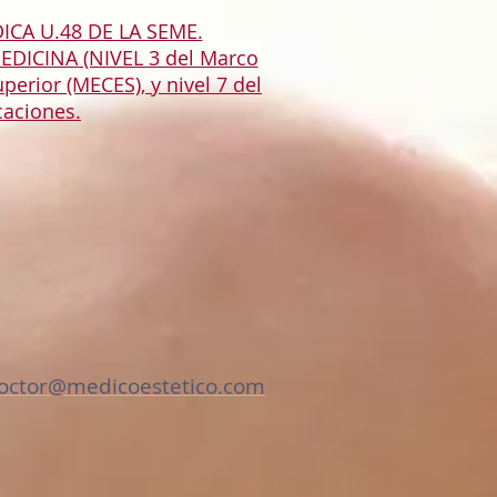
CA U.48 DE LA SEME.
DICINA (NIVEL 3 del Marco
erior (MECES), y nivel 7 del
caciones.
octor@medicoestetico.com