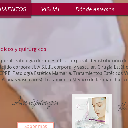
AMIENTOS
VISUAL
Dónde estamos
dicos y quirúrgicos.
poral. Patología dermoestética corporal. Redistribución d
 tejido corporal. L.A.S.E.R. corporal y vascular. Cirugía Estét
PRE. Patología Estética Mamaria. Tratamientos Estéticos Vas
y Arañas vasculares). Tratamiento Médico de las manchas c
Intralipoterapia
Hil
Saber más