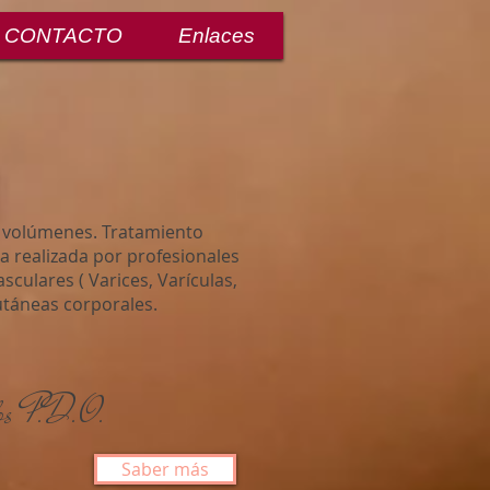
CONTACTO
Enlaces
e volúmenes. Tratamiento
ica realizada por profesionales
culares ( Varices, Varículas,
utáneas corporales.
os P.D.O.
Saber más