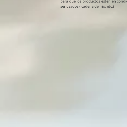
para que los productos estén en cond
ser usados ( cadena de frío, etc.)