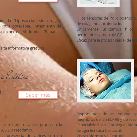
Hilos tensores de Polidioxanona. 
a la "Liposucción sin cirugía".
de colágeno autoinducidas.
Intralipoterapia. Tratamiento de
Únicamente utilizamos hilos 
Cartucheras", Abdomen, "Papada",
pertinentes y marcaje C.E.
Eficaz para la ptosis ( caída) de lo
ita informativa gratuita.
a Estética
r
Saber más
Disponemos de un equipo qui
miembros de la SECPRE y de recon
as son hoy tratables gracias a la
Especialidad en Patología Mamar
L.A.S.E.R Neodimio.
Cirugía Estética Corporal.
 la presencia de varices son un
Visita Informativa Gratuita.