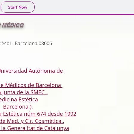
Start Now
O MÉDICO
rèsol - Barcelona 08006
 Universidad Autónoma de
 de Médicos de Barcelona
a junta de la SMEC .
dicina Estética
 Barcelona ).
a Estética núm 674 desde 1992
e Med. y Cir. Cosmética..
 la Generalitat de Catalunya