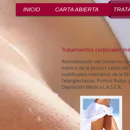
INICIO
CARTA ABIERTA
TRAT
Tratamientos corporales mé
Remodelación del contorno cor
médico de la ptosis ( caída) del
cualificados miembros de la SEC
Telangiectasias, Puntos Rubys 
Depilación Médica L.A.S.E.R.