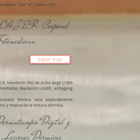
aciendo "click" en "Saber más".
L.A.S.E.R Corporal
Fotomedicina
Saber más
E.R. Neodimio YAG de pulso largo (1064
gmentadas, depilación LASER , antiagyng
ulsada Médica está especialmente
to y mejora de la textura dérmica.
ermatoscopio Digital y
Lesiones Dérmicas