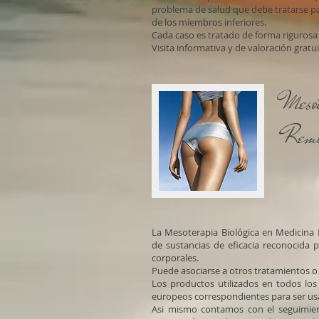
problema de salud que debe tratarse par
de los miembros inferiores.
Cada caso es tratado de forma rigurosa 
Visita informativa y de valoración gratui
Meso
Remo
La Mesoterapia Biológica en Medicina Es
de sustancias de eficacia reconocida
corporales.
Puede asociarse a otros tratamientos o b
Los productos utilizados en todos los
europeos correspondientes para ser us
Asi mismo contamos con el seguimien