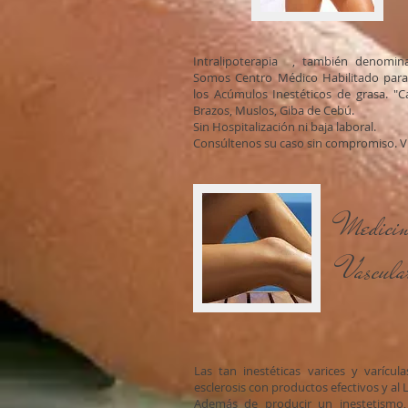
Intralipoterapia , también denominad
Somos Centro Médico Habilitado para 
los Acúmulos Inestéticos de grasa. "
Brazos, Muslos, Giba de Cebú.
Sin Hospitalización ni baja laboral.
Consúltenos su caso sin compromiso. Vis
Medicin
Vascula
Las tan inestéticas varices y varícul
esclerosis con productos efectivos y al 
Además de producir un inestetismo,