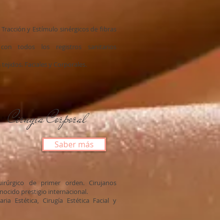
Tracción y Estímulo sinérgicos de fibras
con todos los registros sanitarios
s tejidos. Faciales y Corporales.
Cirugía Corporal
Saber más
rúrgico de primer orden. Cirujanos
ocido prestigio internacional.
ia Estética, Cirugía Estética Facial y