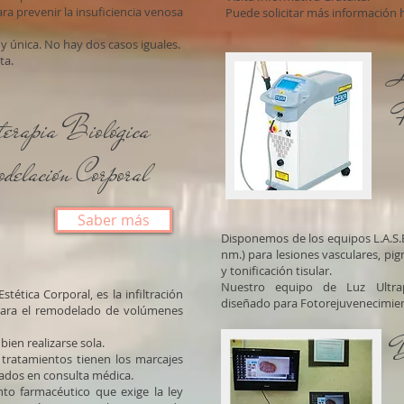
a prevenir la insuficiencia venosa
Puede solicitar más información h
y única. No hay dos casos iguales.
ta.
terapia Biológica
delación Corporal
Saber más
Disponemos de los equipos L.A.S.
nm.) para lesiones vasculares, pi
y tonificación tisular.
Nuestro equipo de Luz Ultrap
tética Corporal, es la infiltración
diseñado para Fotorejuvenecimien
 para el remodelado de volúmenes
D
ien realizarse sola.
 tratamientos tienen los marcajes
ados en consulta médica.
to farmacéutico que exige la ley